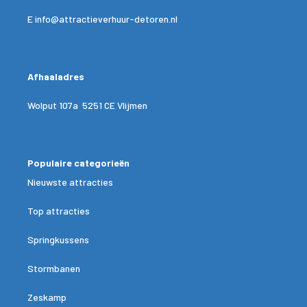
E
info@attractieverhuur-detoren.nl
Afhaaladres
Wolput 107a 5251 CE Vlijmen
Populaire categorieën
Nieuwste attracties
Top attracties
Springkussens
Stormbanen
Zeskamp