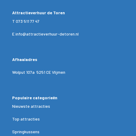
Attractieverhuur de Toren
T
073 511 77 47
E
info@attractieverhuur-detoren.nl
Afhaaladres
Wolput 107a 5251 CE Vlijmen
Populaire categorieën
Nieuwste attracties
Top attracties
Springkussens