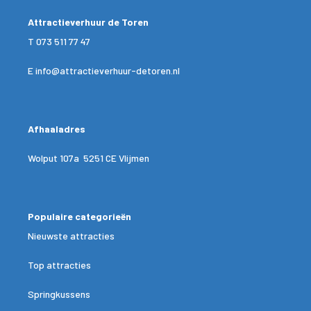
Attractieverhuur de Toren
T
073 511 77 47
E
info@attractieverhuur-detoren.nl
Afhaaladres
Wolput 107a 5251 CE Vlijmen
Populaire categorieën
Nieuwste attracties
Top attracties
Springkussens