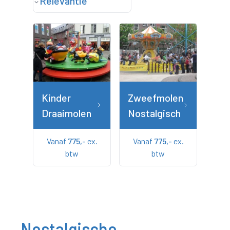
Relevantie
Kinder
Zweefmolen
Draaimolen
Nostalgisch
Vanaf
775,-
ex.
Vanaf
775,-
ex.
btw
btw
Nostalgische