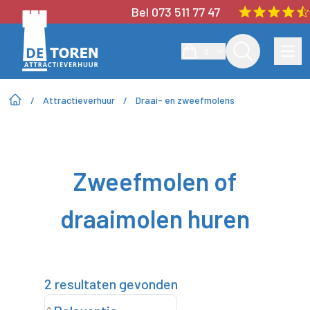
Bel 073 511 77 47
0
/
Attractieverhuur
/
Draai- en zweefmolens
Zweefmolen of
draaimolen huren
2 resultaten gevonden