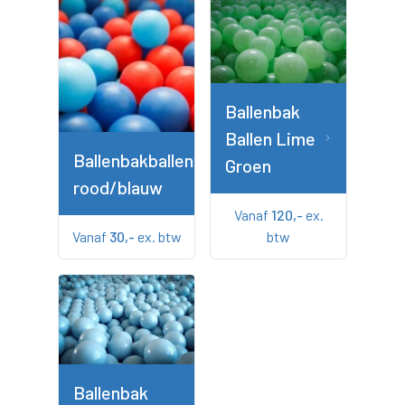
Ballenbak
Ballen Lime
Ballenbakballen
Groen
rood/blauw
Vanaf
120,-
ex.
Vanaf
30,-
ex. btw
btw
Ballenbak