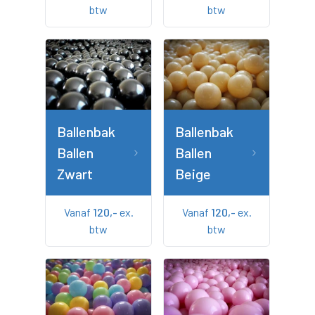
btw
btw
Ballenbak
Ballenbak
Ballen
Ballen
Zwart
Beige
Vanaf
120,-
ex.
Vanaf
120,-
ex.
btw
btw