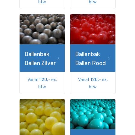
btw
btw
Ballenbak
Ballenbak
Ballen Zilver
Ballen Rood
Vanaf
120,-
ex.
Vanaf
120,-
ex.
btw
btw