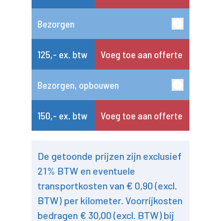
Bezorgen
125,- ex. btw
Voeg toe aan offerte
Bezorgen, opbouwen
150,- ex. btw
Voeg toe aan offerte
De getoonde prijzen zijn exclusief
21% BTW en eventuele
transportkosten van € 0,90 (excl.
BTW) per kilometer. Voorrijkosten
bedragen € 30,00 (excl. BTW) bij