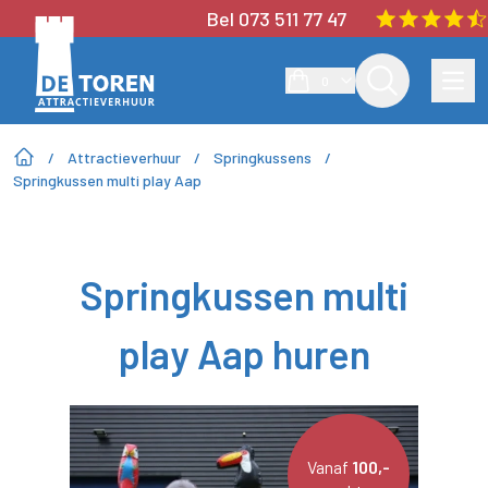
Bel 073 511 77 47
0
/
Attractieverhuur
/
Springkussens
/
Springkussen multi play Aap
Springkussen multi
play Aap huren
Vanaf
100,-