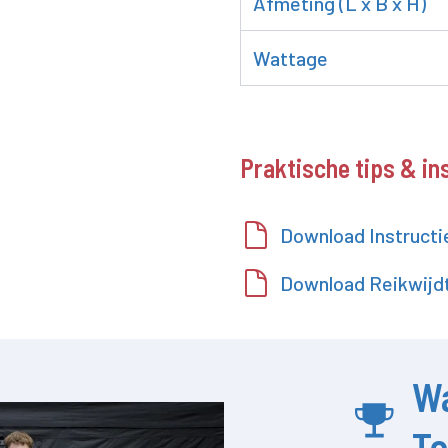
Afmeting (L x B x H)
Wattage
Praktische tips & in
Download Instructi
Download Reikwijdt
W
T