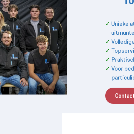
Unieke a
uitmunte
Volledig
Topservi
Praktisc
Voor bed
particul
Contac