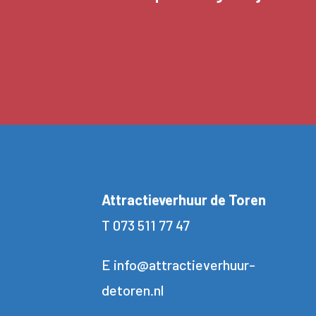
Attractieverhuur de Toren
T
073 511 77 47
E
info@attractieverhuur-
detoren.nl