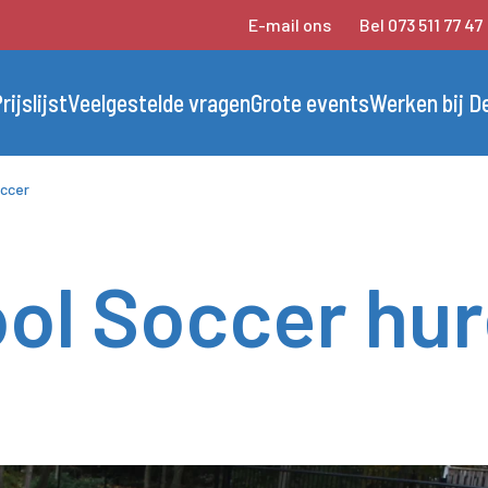
E-mail ons
Bel 073 511 77 47
rijslijst
Veelgestelde vragen
Grote events
Werken bij D
occer
ol Soccer hu