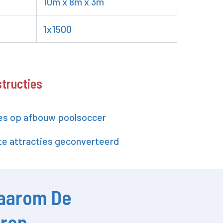
10m x 8m x 3m
1x1500
structies
es op afbouw poolsoccer
e attracties geconverteerd
aarom De
oren