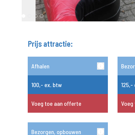
Prijs attractie:
Afhalen
Bezo
100,- ex. btw
125,-
Voeg toe aan offerte
Voeg 
Bezorgen, opbouwen