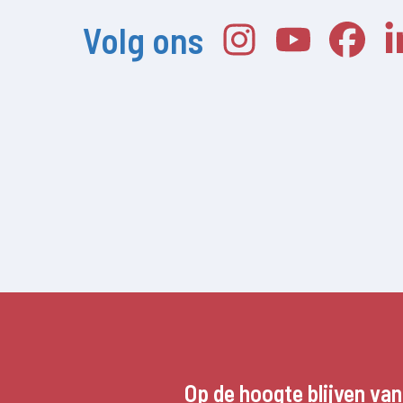
Volg ons
Op de hoogte blijven va