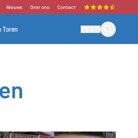
Nieuws
Over ons
Contact
e Toren
0
ren