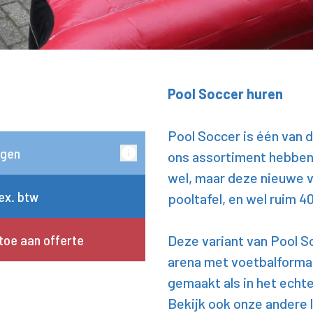
Pool Soccer huren
Pool Soccer is één van d
rgen
ons assortiment hebben. 
wel, maar deze nieuwe va
 ex. btw
pooltafel, en wel ruim 4
toe aan offerte
Deze variant van Pool S
arena met voetbalformaat 
gemaakt als in het echte 
Bekijk ook onze andere 