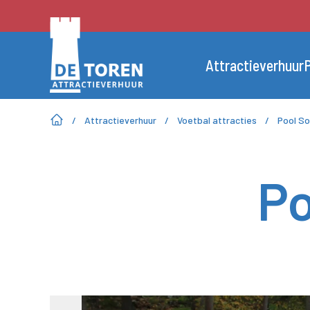
Attractieverhuur
P
/
Attractieverhuur
/
Voetbal attracties
/
Pool S
Po