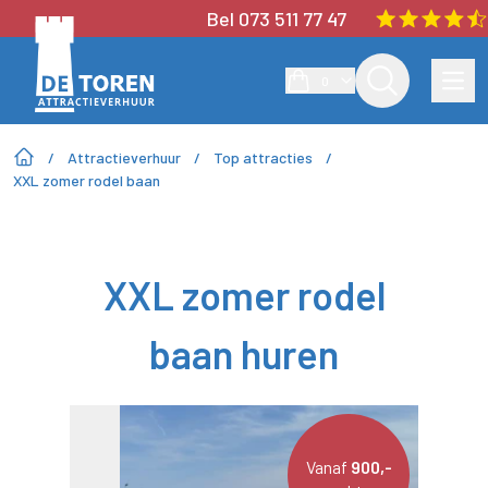
Bel 073 511 77 47
0
/
Attractieverhuur
/
Top attracties
/
XXL zomer rodel baan
XXL zomer rodel
baan huren
Vanaf
900,-