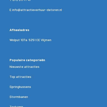
E
info@attractieverhuur-detoren.nl
Afhaaladres
Wolput 107a 5251 CE Vlijmen
Populaire categorieën
Nieuwste attracties
Top attracties
Springkussens
Stormbanen
Zeskamp