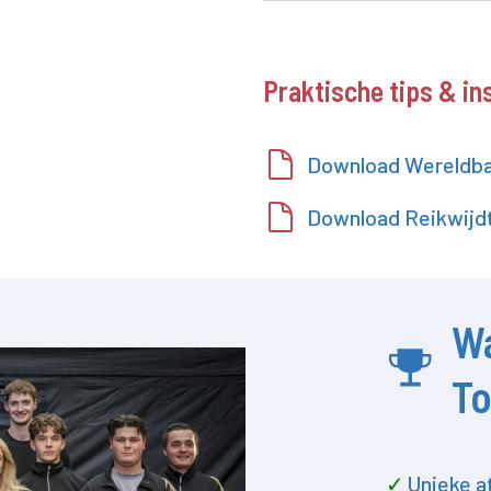
Praktische tips & in
Download Wereldba
Download Reikwijdt
W
T
Unieke a