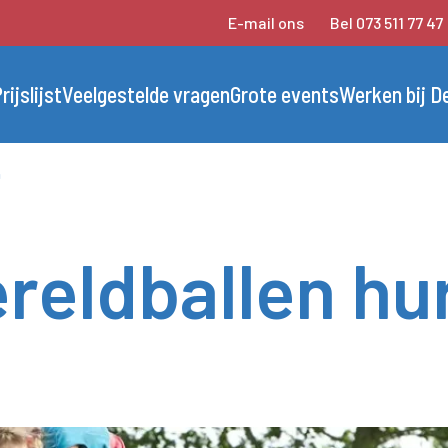
E-mail ons
Bel 073 511 77 47
rijslijst
Veelgestelde vragen
Grote events
Werken bij D
n
reldballen hu