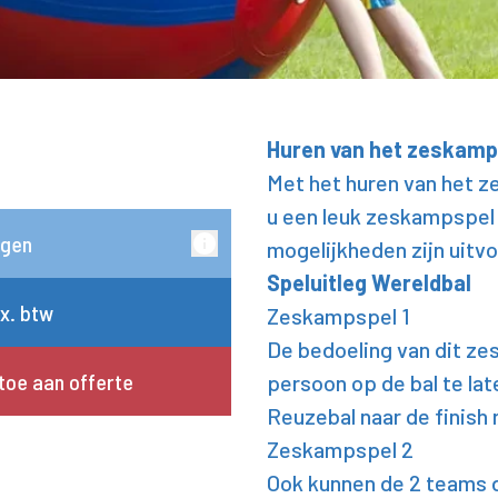
Huren van het zeskamp
Met het huren van het 
u een leuk zeskampspel
rgen
mogelijkheden zijn uitv
Speluitleg Wereldbal
ex. btw
Zeskampspel 1
De bedoeling van dit ze
toe aan offerte
persoon op de bal te lat
Reuzebal naar de finish r
Zeskampspel 2
Ook kunnen de 2 teams d