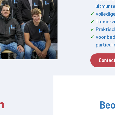
uitmunte
Volledig
Topservi
Praktisc
Voor bed
particul
Contac
Beo