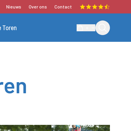
Nieuws
Over ons
Contact
e Toren
0
ren