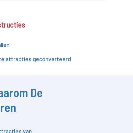
structies
llen
e attracties geconverteerd
aarom De
oren
ttracties van