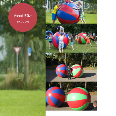
Vanaf
50,-
ex. btw