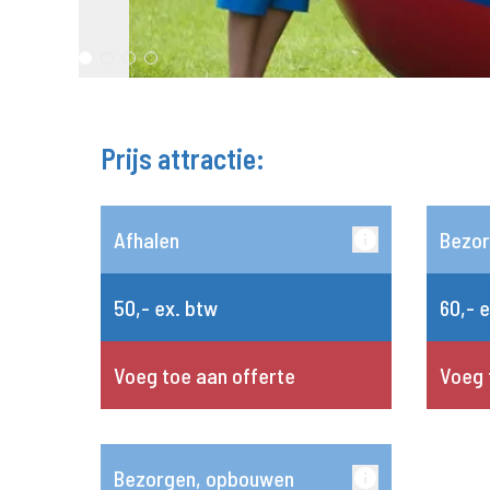
Prijs attractie:
Afhalen
Bezo
50,- ex. btw
60,- 
Voeg toe aan offerte
Voeg 
Bezorgen, opbouwen