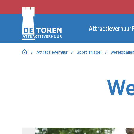
Attractieverhuur
P
/
Attractieverhuur
/
Sport en spel
/
Wereldballe
We