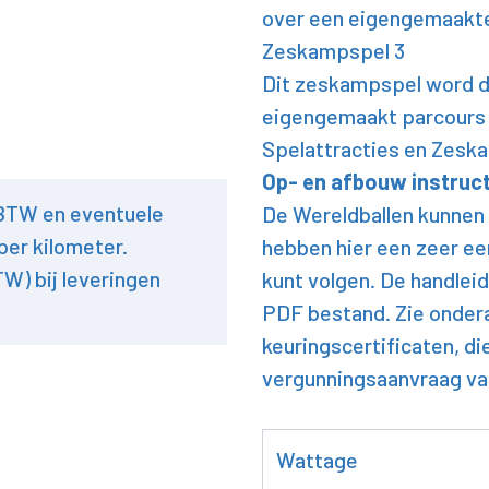
over een eigengemaakte h
Zeskampspel 3
Dit zeskampspel word do
eigengemaakt parcours 
Spelattracties en Zeska
Op- en afbouw instruc
 BTW en eventuele
De Wereldballen kunnen
per kilometer.
hebben hier een zeer ee
TW) bij leveringen
kunt volgen. De handleid
PDF bestand. Zie onder
keuringscertificaten, di
vergunningsaanvraag v
Wattage