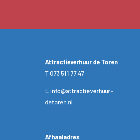
Attractieverhuur de Toren
T
073 511 77 47
E
info@attractieverhuur-
detoren.nl
Afhaaladres