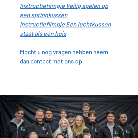
Instructiefilmpje Veilig spelen op
een springkussen
Instructiefilmpje Een luchtkussen
staat als een huis
Mocht u nog vragen hebben neem
dan contact met ons op