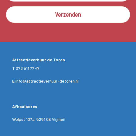
Verzenden
Attractieverhuur de Toren
T
073 511 77 47
E
info@attractieverhuur-detoren.nl
Afhaaladres
Wolput 107a 5251 CE Vlijmen