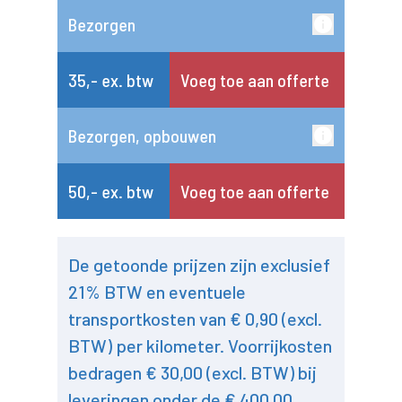
Bezorgen
35,- ex. btw
Voeg toe aan offerte
Bezorgen, opbouwen
50,- ex. btw
Voeg toe aan offerte
De getoonde prijzen zijn exclusief
21% BTW en eventuele
transportkosten van € 0,90 (excl.
BTW) per kilometer. Voorrijkosten
bedragen € 30,00 (excl. BTW) bij
leveringen onder de € 400,00