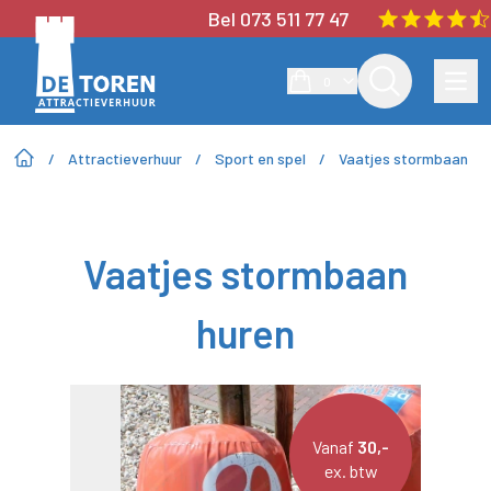
Bel 073 511 77 47
0
/
Attractieverhuur
/
Sport en spel
/
Vaatjes stormbaan
Vaatjes stormbaan
huren
Vanaf
30,-
ex. btw