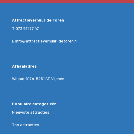
Attractieverhuur de Toren
T
073 511 77 47
E
info@attractieverhuur-detoren.nl
Afhaaladres
Wolput 107a 5251 CE Vlijmen
Populaire categorieën
Nieuwste attracties
Top attracties