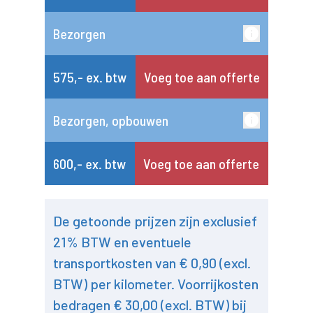
Bezorgen
575,- ex. btw
Voeg toe aan offerte
Bezorgen, opbouwen
600,- ex. btw
Voeg toe aan offerte
De getoonde prijzen zijn exclusief
21% BTW en eventuele
transportkosten van € 0,90 (excl.
BTW) per kilometer. Voorrijkosten
bedragen € 30,00 (excl. BTW) bij