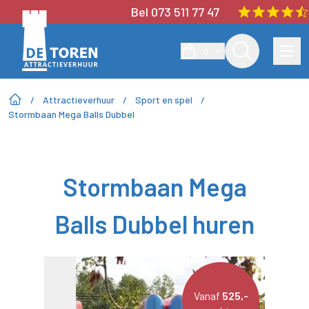
Bel 073 511 77 47
0
/
Attractieverhuur
/
Sport en spel
/
Stormbaan Mega Balls Dubbel
Stormbaan Mega
Balls Dubbel huren
Vanaf
525,-