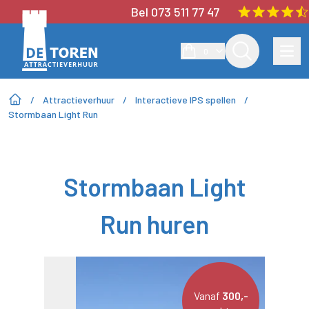
Bel 073 511 77 47
0
/
Attractieverhuur
/
Interactieve IPS spellen
/
Stormbaan Light Run
Stormbaan Light
Run huren
Vanaf
300,-