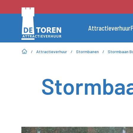
Attractieverhuur
P
/
Attractieverhuur
/
Stormbanen
/
Stormbaan B
Stormbaa