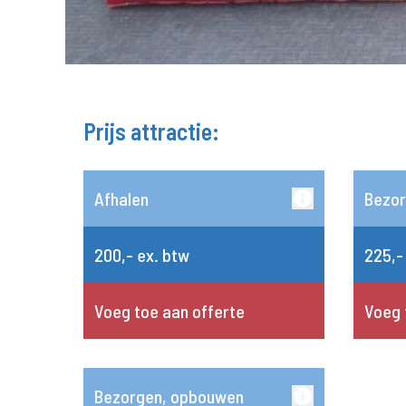
Prijs attractie:
Afhalen
Bezo
200,- ex. btw
225,-
Voeg toe aan offerte
Voeg 
Bezorgen, opbouwen