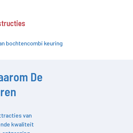
structies
n bochtencombi keuring
aarom De
oren
ttracties van
nde kwaliteit