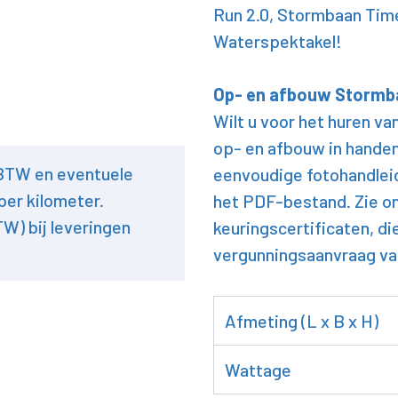
Run 2.0, Stormbaan Tim
Waterspektakel!
Op- en afbouw Stormb
Wilt u voor het huren v
op- en afbouw in handen
 BTW en eventuele
eenvoudige fotohandlei
per kilometer.
het PDF-bestand. Zie o
TW) bij leveringen
keuringscertificaten, di
vergunningsaanvraag v
Afmeting (L x B x H)
Wattage