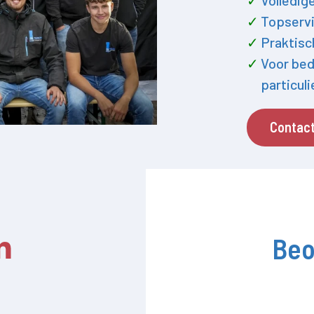
Volledig
Topservi
Praktisc
Voor bed
particul
Contac
Beo