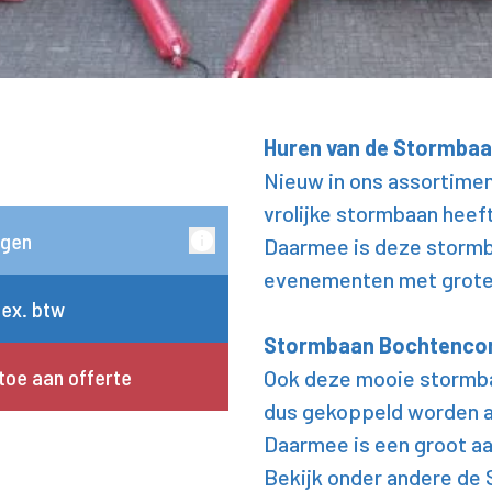
Huren van de Stormba
Nieuw in ons assortime
vrolijke stormbaan heef
rgen
Daarmee is deze stormb
evenementen met grote 
 ex. btw
Stormbaan Bochtenco
toe aan offerte
Ook deze mooie stormba
dus gekoppeld worden aa
Daarmee is een groot aa
Bekijk onder andere de