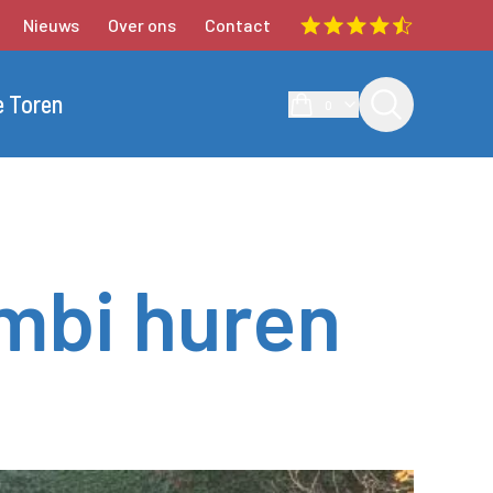
Nieuws
Over ons
Contact
e Toren
0
mbi huren