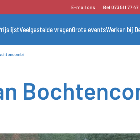
E-mail ons
Bel 073 511 77 47
rijslijst
Veelgestelde vragen
Grote events
Werken bij D
ochtencombi
n Bochtenco