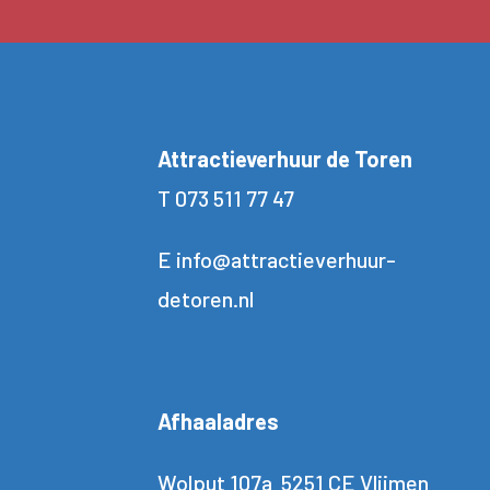
Attractieverhuur de Toren
T
073 511 77 47
E
info@attractieverhuur-
detoren.nl
Afhaaladres
Wolput 107a 5251 CE Vlijmen