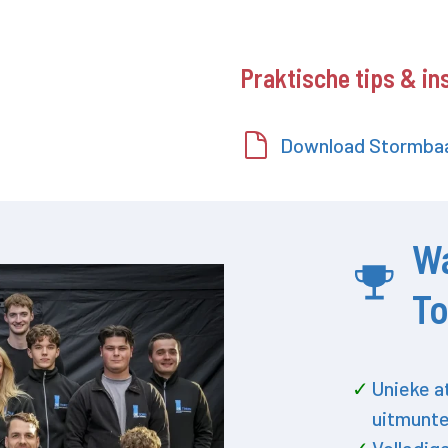
Praktische tips & in
Download Stormbaa
W
T
Unieke a
uitmunte