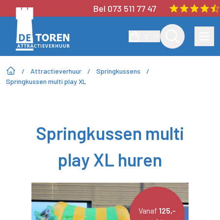
Bel 073 511 77 47
0
/
Attractieverhuur
/
Springkussens
/
Springkussen multi play XL
Springkussen multi
play XL huren
Vanaf
125,-