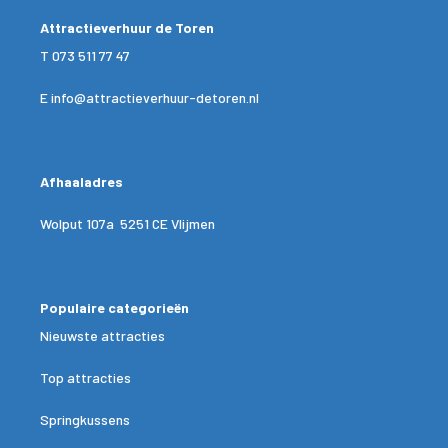
Attractieverhuur de Toren
T
073 511 77 47
E
info@attractieverhuur-detoren.nl
Afhaaladres
Wolput 107a 5251 CE Vlijmen
Populaire categorieën
Nieuwste attracties
Top attracties
Springkussens