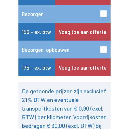
Bezorgen
150,- ex. btw
Voeg toe aan offerte
Bezorgen, opbouwen
175,- ex. btw
Voeg toe aan offerte
De getoonde prijzen zijn exclusief
21% BTW en eventuele
transportkosten van € 0,90 (excl.
BTW) per kilometer. Voorrijkosten
bedragen € 30,00 (excl. BTW) bij