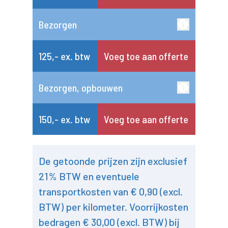
Bezorgen
125,- ex. btw
Voeg toe aan offerte
Bezorgen, opbouwen
150,- ex. btw
Voeg toe aan offerte
De getoonde prijzen zijn exclusief
21% BTW en eventuele
transportkosten van € 0,90 (excl.
BTW) per kilometer. Voorrijkosten
bedragen € 30,00 (excl. BTW) bij