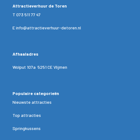
Attractieverhuur de Toren
T
073 511 77 47
E
info@attractieverhuur-detoren.nl
Afhaaladres
Wolput 107a 5251 CE Vlijmen
Populaire categorieën
Nieuwste attracties
Top attracties
Springkussens