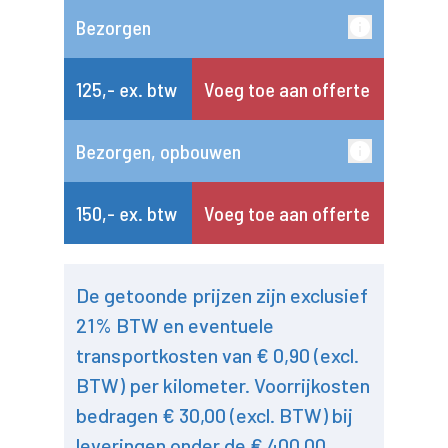
Bezorgen
125,- ex. btw
Voeg toe aan offerte
Bezorgen, opbouwen
150,- ex. btw
Voeg toe aan offerte
De getoonde prijzen zijn exclusief
21% BTW en eventuele
transportkosten van € 0,90 (excl.
BTW) per kilometer. Voorrijkosten
bedragen € 30,00 (excl. BTW) bij
leveringen onder de € 400,00