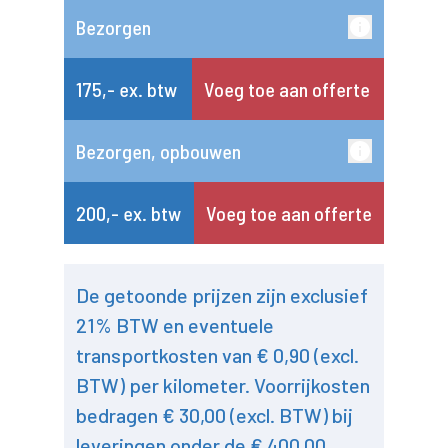
Bezorgen
175,- ex. btw
Voeg toe aan offerte
Bezorgen, opbouwen
200,- ex. btw
Voeg toe aan offerte
De getoonde prijzen zijn exclusief
21% BTW en eventuele
transportkosten van € 0,90 (excl.
BTW) per kilometer. Voorrijkosten
bedragen € 30,00 (excl. BTW) bij
leveringen onder de € 400,00