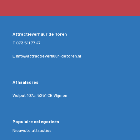
Attractieverhuur de Toren
T
073 511 77 47
E
info@attractieverhuur-detoren.nl
Afhaaladres
Wolput 107a 5251 CE Vlijmen
Populaire categorieën
Nieuwste attracties