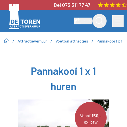
Bel 073 511 77 47
0
/
Attractieverhuur
/
Voetbal attracties
/
Pannakooi 1 x 1
Pannakooi 1 x 1
huren
Vanaf
150,-
ex. btw