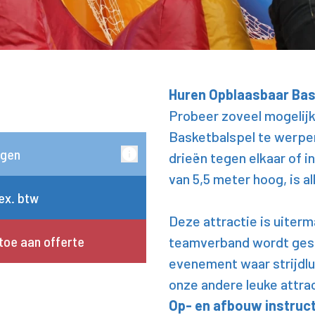
Huren Opblaasbaar Bas
Probeer zoveel mogelijk 
Basketbalspel te werpen
rgen
drieën tegen elkaar of i
van 5,5 meter hoog, is al
 ex. btw
Deze attractie is uiter
toe aan offerte
teamverband wordt gest
evenement waar strijdlu
onze andere leuke attra
Op- en afbouw instruc