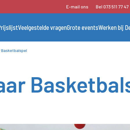
E-mail ons
Bel 073 511 77 47
rijslijst
Veelgestelde vragen
Grote events
Werken bij D
 Basketbalspel
ar Basketbal