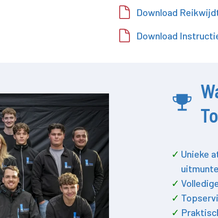
Download Reikwijdt
Download Instructi
W
T
Unieke a
uitmunte
Volledig
Topservi
Praktisc