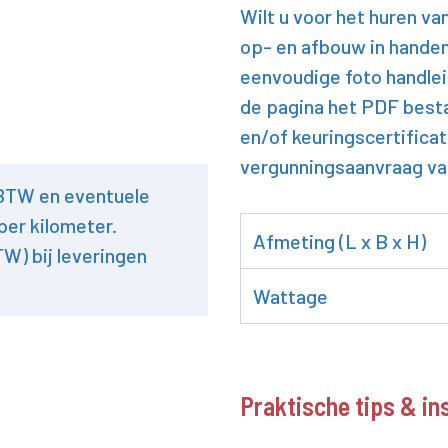
Wilt u voor het huren va
op- en afbouw in handen
eenvoudige foto handle
de pagina het PDF best
en/of keuringscertificat
vergunningsaanvraag v
 BTW en eventuele
per kilometer.
Afmeting (L x B x H)
TW) bij leveringen
Wattage
Praktische tips & in