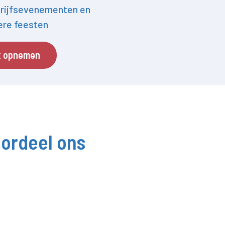
rijfsevenementen en
iere feesten
t opnemen
ordeel ons