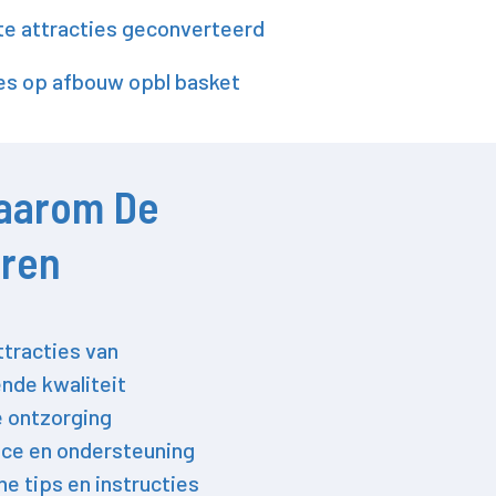
e attracties geconverteerd
es op afbouw opbl basket
aarom De
oren
ttracties van
nde kwaliteit
e ontzorging
ce en ondersteuning
he tips en instructies