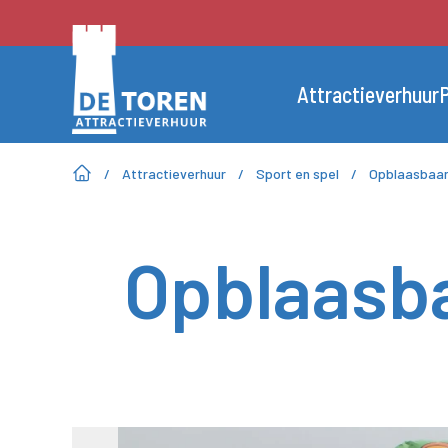
Attractieverhuur
P
/
Attractieverhuur
/
Sport en spel
/
Opblaasbaar
Opblaasba