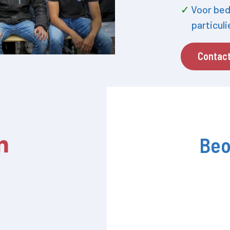
Voor bed
particul
Contac
Beo