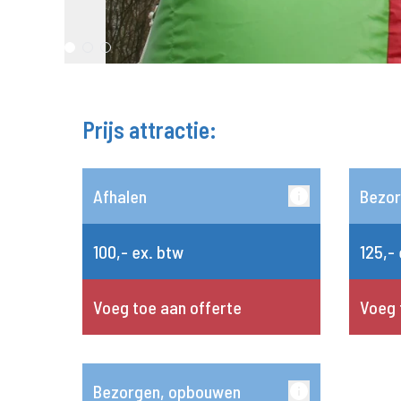
Prijs attractie:
Afhalen
Bezo
100,- ex. btw
125,-
Voeg toe aan offerte
Voeg 
Bezorgen, opbouwen