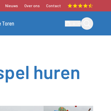
Nieuws
Over ons
Contact
e Toren
0
spel huren