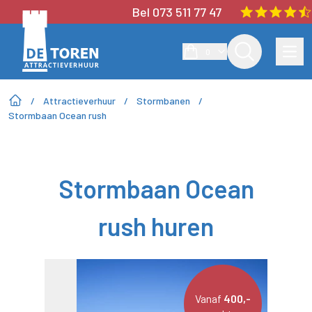
Bel 073 511 77 47
0
/
Attractieverhuur
/
Stormbanen
/
Stormbaan Ocean rush
Stormbaan Ocean
rush huren
Vanaf
400,-