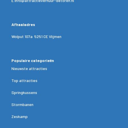
E
info@attractieverhuur-detoren.nl
Afhaaladres
Wolput 107a 5251 CE Vlijmen
Populaire categorieën
Nieuwste attracties
Top attracties
Springkussens
Stormbanen
Zeskamp