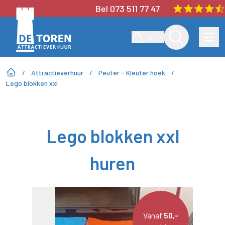
Bel 073 511 77 47
0
/
Attractieverhuur
/
Peuter - Kleuter hoek
/
Lego blokken xxl
Lego blokken xxl
huren
Vanaf
50,-