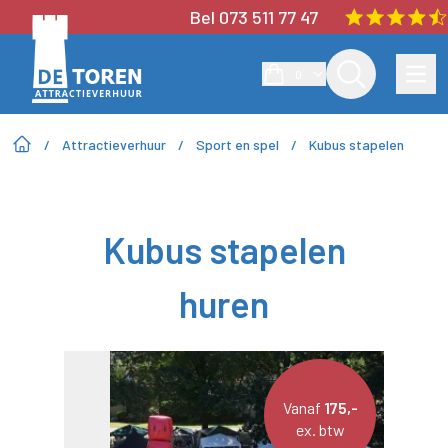
Bel 073 511 77 47
0
/
Attractieverhuur
/
Sport en spel
/
Kubus stapelen
Kubus stapelen
huren
Vanaf
175,-
ex. btw