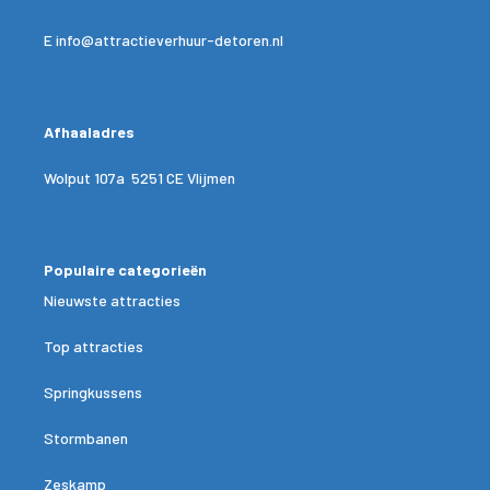
E
info@attractieverhuur-detoren.nl
Afhaaladres
Wolput 107a 5251 CE Vlijmen
Populaire categorieën
Nieuwste attracties
Top attracties
Springkussens
Stormbanen
Zeskamp