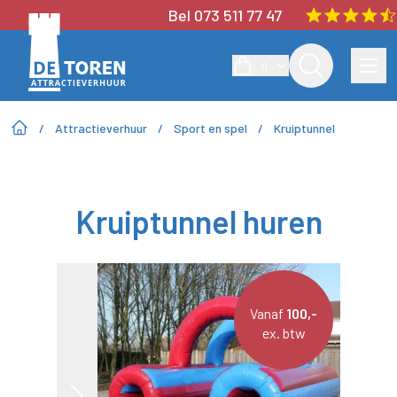
Bel 073 511 77 47
0
/
Attractieverhuur
/
Sport en spel
/
Kruiptunnel
Kruiptunnel huren
Vanaf
100,-
ex. btw