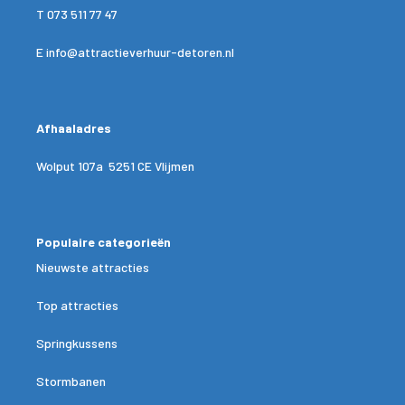
T
073 511 77 47
E
info@attractieverhuur-detoren.nl
Afhaaladres
Wolput 107a 5251 CE Vlijmen
Populaire categorieën
Nieuwste attracties
Top attracties
Springkussens
Stormbanen