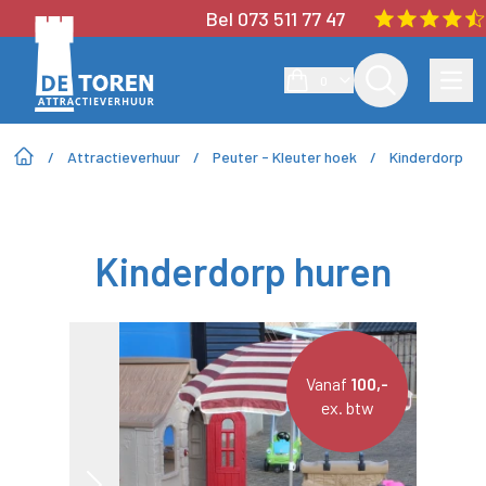
Bel 073 511 77 47
0
/
Attractieverhuur
/
Peuter - Kleuter hoek
/
Kinderdorp
Kinderdorp huren
Vanaf
100,-
ex. btw