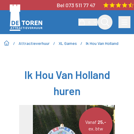
Bel 073 511 77 47
0
/
Attractieverhuur
/
XL Games
/
Ik Hou Van Holland
Ik Hou Van Holland
huren
Vanaf
25,-
ex. btw