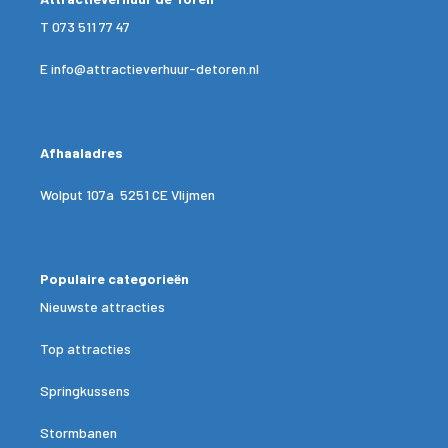
T
073 511 77 47
E
info@attractieverhuur-detoren.nl
Afhaaladres
Wolput 107a 5251 CE Vlijmen
Populaire categorieën
Nieuwste attracties
Top attracties
Springkussens
Stormbanen