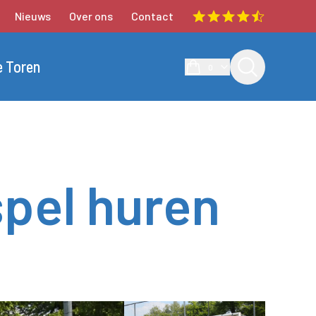
Nieuws
Over ons
Contact
e Toren
0
spel huren