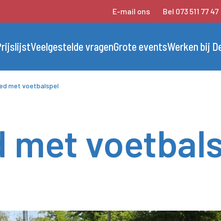
E-mail ons
Bel 073 511 77 47
rijslijst
Veelgestelde vragen
Grote events
Werken bij D
ed met voetbalspel
 met voetbal