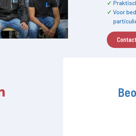
Praktisc
Voor bed
particul
Contac
Beo