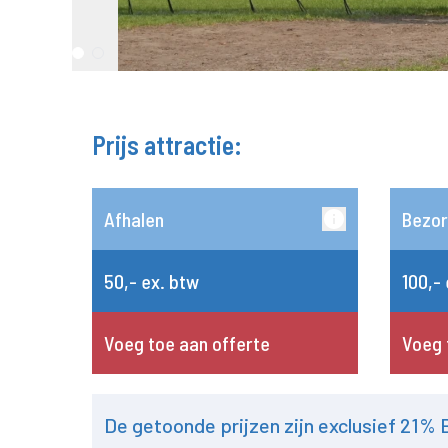
Prijs attractie:
Afhalen
Bezor
50,- ex. btw
100,-
Voeg toe aan offerte
Voeg 
De getoonde prijzen zijn exclusief 21%