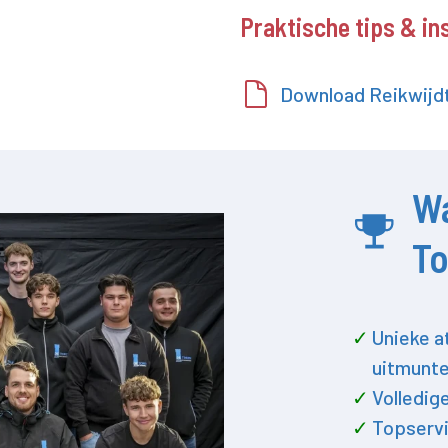
Praktische tips & in
Download Reikwijdt
W
T
Unieke a
uitmunte
Volledig
Topservi