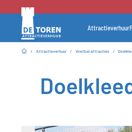
Attractieverhuur
P
/
Attractieverhuur
/
Voetbal attracties
/
Doelkle
Doelkleed