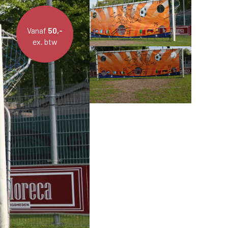
Vanaf
50,-
ex. btw