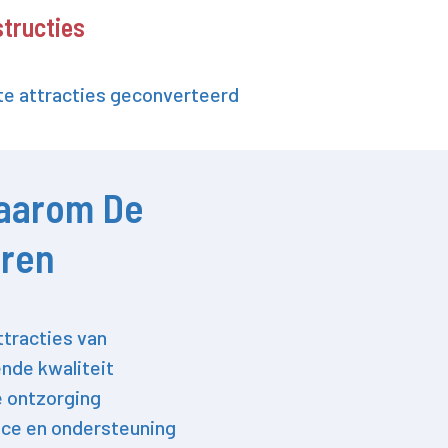
structies
e attracties geconverteerd
aarom De
oren
ttracties van
nde kwaliteit
e ontzorging
ce en ondersteuning