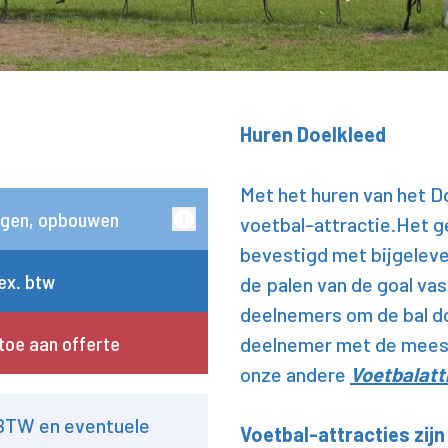
Huren Doelkleed
Met het huren van het D
gen, opbouwen
voetbal-attractie.Het ge
bevestigd met bijgeleve
 ex. btw
de palen van de goal va
deelnemers om de bal do
toe aan offerte
deelnemer met de meest
onze andere
Voetbalatt
 BTW en eventuele
Voetbal-attracties zijn 