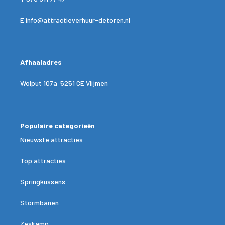
E
info@attractieverhuur-detoren.nl
Afhaaladres
Wolput 107a 5251 CE Vlijmen
Populaire categorieën
Nieuwste attracties
Top attracties
Springkussens
Stormbanen
Zeskamp