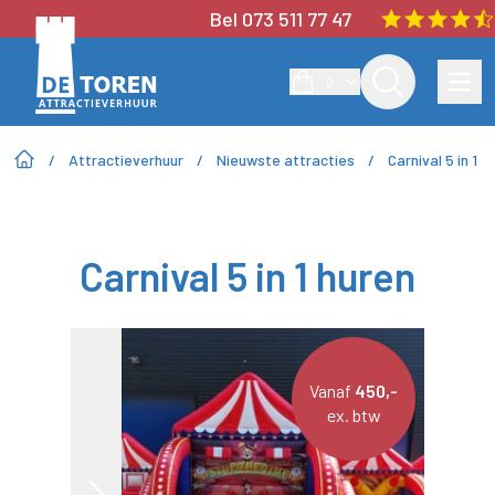
Bel 073 511 77 47
0
/
Attractieverhuur
/
Nieuwste attracties
/
Carnival 5 in 1
Carnival 5 in 1 huren
Vanaf
450,-
ex. btw