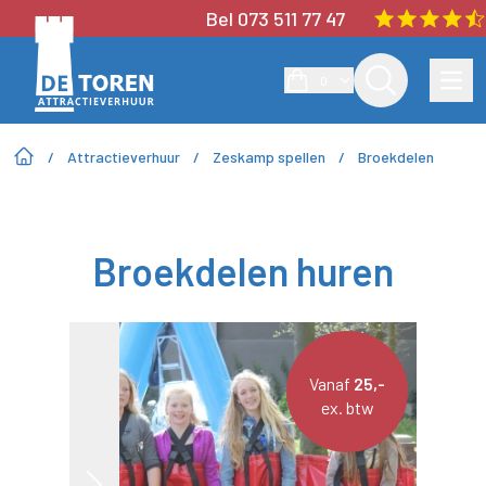
Bel 073 511 77 47
0
/
Attractieverhuur
/
Zeskamp spellen
/
Broekdelen
Broekdelen huren
Vanaf
25,-
ex. btw