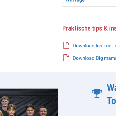
Praktische tips & in
Download Instructi
Download Big mama
W
T