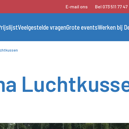
E-mail ons
Bel 073 511 77 47
rijslijst
Veelgestelde vragen
Grote events
Werken bij D
chtkussen
ma Luchtkusse