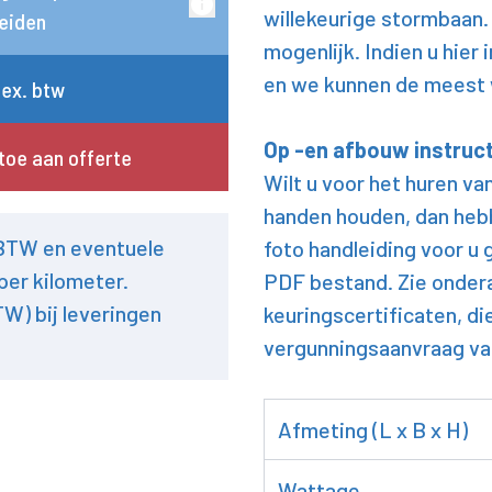
willekeurige stormbaan. 
eiden
mogenlijk. Indien u hier
en we kunnen de meest 
 ex. btw
Op -en afbouw instruc
toe aan offerte
Wilt u voor het huren va
handen houden, dan heb
 BTW en eventuele
foto handleiding voor u
per kilometer.
PDF bestand. Zie onder
TW) bij leveringen
keuringscertificaten, di
vergunningsaanvraag v
Afmeting (L x B x H)
Wattage