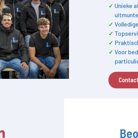
Unieke a
uitmunte
Volledig
Topservi
Praktisc
Voor bed
particul
Contac
Beo