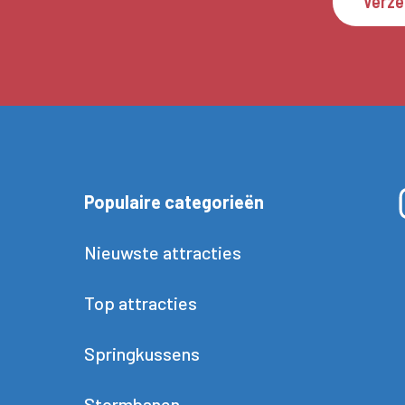
Verz
Populaire categorieën
Nieuwste attracties
Top attracties
Springkussens
Stormbanen