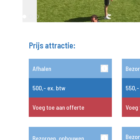
Prijs attractie:
Afhalen
Bezo
500,- ex. btw
550,-
Voeg toe aan offerte
Voeg 
Bezor
Bezorgen, opbouwen