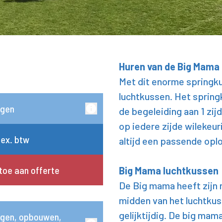
Huren van de Big Mama
Met dit enorme springk
luchtkussen. Het springk
rgen
de begeleiding aan 1 zij
op iedere zijde wilekeu
 ex. btw
altijd een passende opl
toe aan offerte
Big Mama luchtkussen
De Big mama heeft zijn n
midden van het luchtkus
gelijktijdig. De big mam
gen, opbouwen,