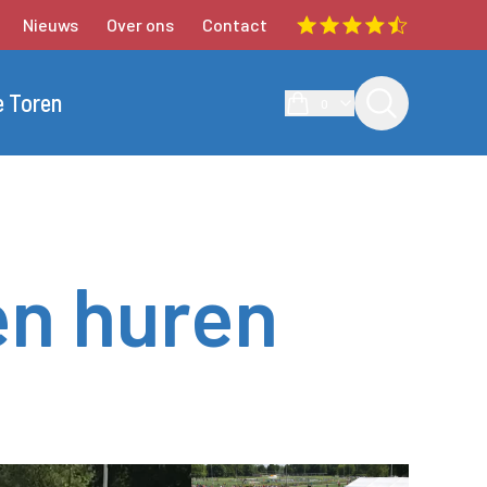
Nieuws
Over ons
Contact
e Toren
0
n huren