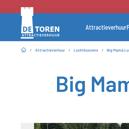
Attractieverhuur
P
/
Attractieverhuur
/
Luchtkussens
/
Big Mama Lu
Big Ma