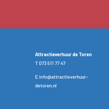
Attractieverhuur de Toren
T
073 511 77 47
E
info@attractieverhuur-
detoren.nl