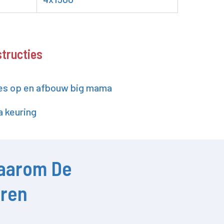
structies
es op en afbouw big mama
 keuring
aarom De
oren