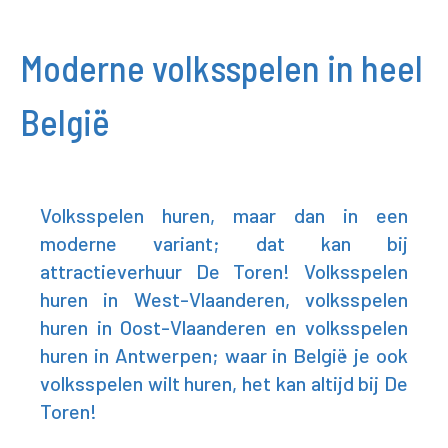
Moderne volksspelen in heel
België
Volksspelen huren, maar dan in een
moderne variant; dat kan bij
attractieverhuur De Toren! Volksspelen
huren in West-Vlaanderen, volksspelen
huren in Oost-Vlaanderen en volksspelen
huren in Antwerpen; waar in België je ook
volksspelen wilt huren, het kan altijd bij De
Toren!