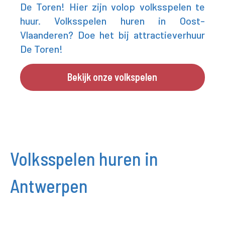
De Toren! Hier zijn volop volksspelen te
huur. Volksspelen huren in Oost-
Vlaanderen? Doe het bij attractieverhuur
De Toren!
Bekijk onze volkspelen
Volksspelen huren in
Antwerpen