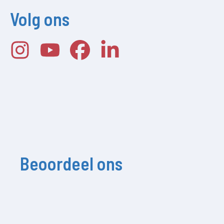
Volg ons
Beoordeel ons