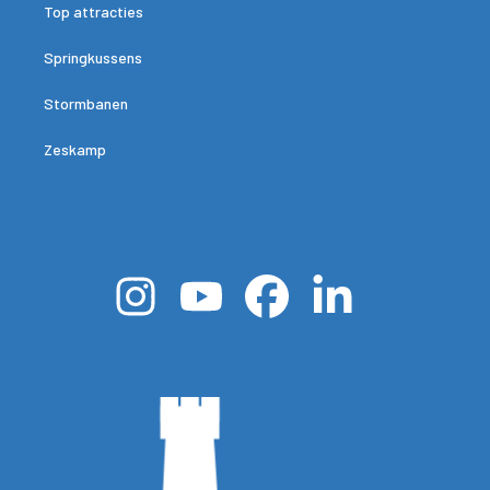
Top attracties
Springkussens
Stormbanen
Zeskamp