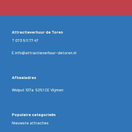
Attractieverhuur de Toren
T
073 511 77 47
E
info@attractieverhuur-detoren.nl
Afhaaladres
Wolput 107a 5251 CE Vlijmen
Populaire categorieën
Nieuwste attracties