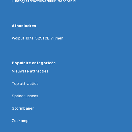
E
info@attractieverhuur-detoren.nl
Afhaaladres
Wolput 107a 5251 CE Vlijmen
Populaire categorieën
Nieuwste attracties
Top attracties
Springkussens
Stormbanen
Zeskamp