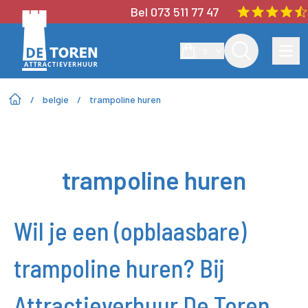
Bel 073 511 77 47
0
/
belgie
/
trampoline huren
trampoline huren
Wil je een (opblaasbare)
trampoline huren? Bij
Attractieverhuur De Toren