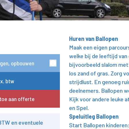
Huren van Ballopen
Maak een eigen parcours
welke bij de leeftijd va
gen, opbouwen
bijvoorbeeld slalom met
los zand of gras. Zorg vo
ex. btw
strijdlust. En genoeg ru
deelnemers. Ballopen wor
toe aan offerte
Kijk voor andere leuke a
en Spel.
Speluitleg Ballopen
 BTW en eventuele
Start Ballopen kinderen