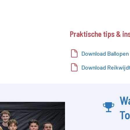
Praktische tips & in
Download Ballopen
Download Reikwijdt
W
T