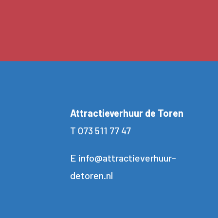
Attractieverhuur de Toren
T
073 511 77 47
E
info@attractieverhuur-
detoren.nl