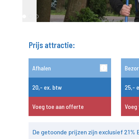
Prijs attractie:
Afhalen
Bezor
20,- ex. btw
25,- 
Voeg toe aan offerte
Voeg 
De getoonde prijzen zijn exclusief 21%