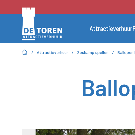
Attractieverhuur
P
/
Attractieverhuur
/
Zeskamp spellen
/
Ballopen
Ballo