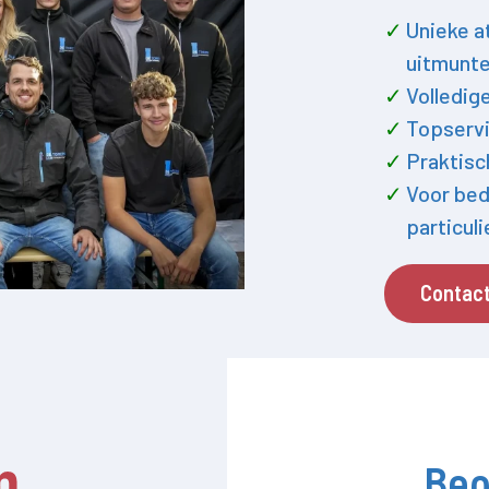
Unieke a
uitmunte
Volledig
Topservi
Praktisc
Voor bed
particul
Contac
Beo