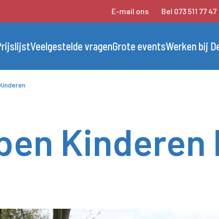
E-mail ons
Bel 073 511 77 47
rijslijst
Veelgestelde vragen
Grote events
Werken bij D
 Kinderen
pen Kinderen