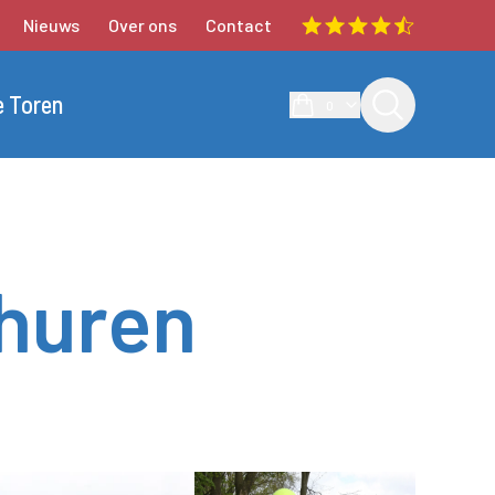
Nieuws
Over ons
Contact
e Toren
0
 huren