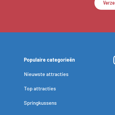
Verz
Populaire categorieën
Nieuwste attracties
Top attracties
Springkussens