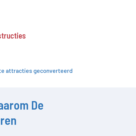
structies
e attracties geconverteerd
aarom De
oren