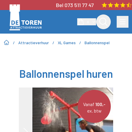
Bel 073 511 77 47
0
/
Attractieverhuur
/
XL Games
/
Ballonnenspel
Ballonnenspel huren
Vanaf
100,-
ex. btw