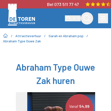
Bel 073 511 77 47
0
/
Attractieverhuur
/
Sarah en Abraham pop
/
Abraham Type Ouwe Zak
Abraham Type Ouwe
Zak huren
Vanaf
54,99